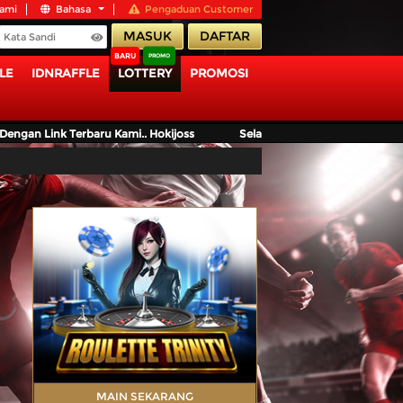
ami
Bahasa
Pengaduan Customer
DAFTAR
BARU
PROMO
LE
IDNRAFFLE
LOTTERY
PROMOSI
nk Terbaru Kami.. Hokijoss
Selamat datang di HOKIJOSS!!! Akses D
MAIN SEKARANG