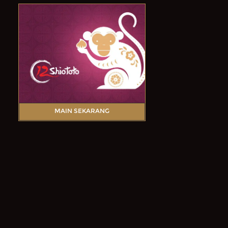
MAIN SEKARANG