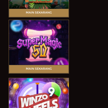
MAIN SEKARANG
MAIN SEKARANG