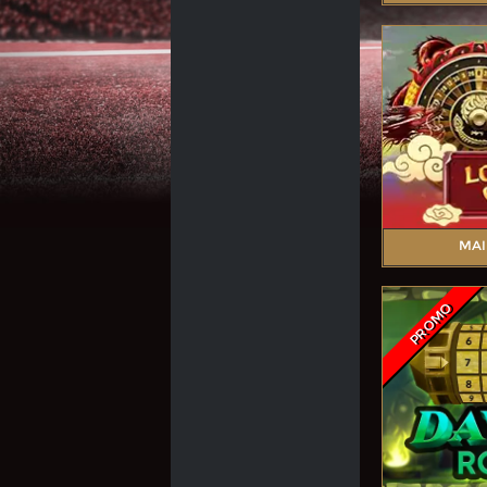
MAI
PROMO