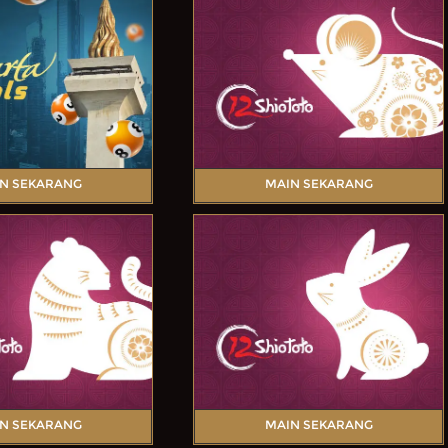
N SEKARANG
MAIN SEKARANG
N SEKARANG
MAIN SEKARANG