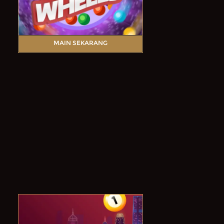
MAIN SEKARANG