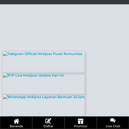
Referral
Promosi
Hubungi Kami
Live Chat
Pengaduan Customer
Pilih Bahasa:
MASUK
DAFTAR
&copy; Hokijoss» Situs Slot Terbaik Terhebat dan
Terdahsyat 2025. Hak Cipta Dilindungi.
Beranda
Daftar
Promosi
Live Chat