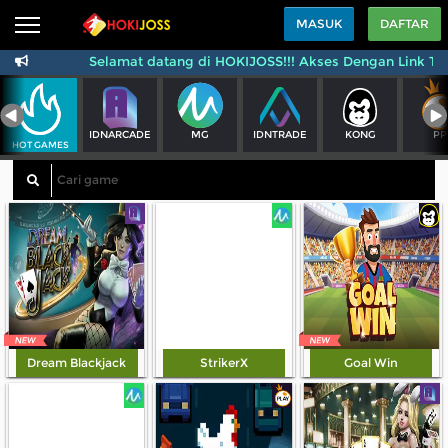
Beranda
MASUK
DAFTAR
Selamat datang di HOKIJOSS!!! Akses Dengan Link Terb
Sports
BARU
PROMO
Live Casino
BARU
IDNARCADE
MG
IDNTRADE
KONG
PP
IDNPoker
BARU
HOT GAMES
Slots
PROMO
IDNLIVE
BARU
Stream N Spin
Arcade
PROMO
Table Games
Dream Blackjack
StrikerX
Goal Win
Lottery
BARU
PROMO
IDNRaffle