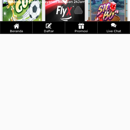
Goal
Fly X
Sicbo
Beranda
Daftar
Promosi
Live Chat
Load More
Licensed